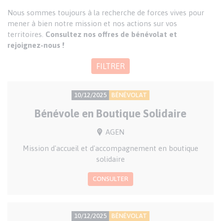
Nous sommes toujours à la recherche de forces vives pour
mener à bien notre mission et nos actions sur vos
territoires.
Consultez nos offres de bénévolat et
rejoignez-nous !
FILTRER
PRÉCISION
TYPE
10/12/2025
BÉNÉVOLAT
SUR
D'OFFRE
Bénévole en Boutique Solidaire
LA
DATE
VILLE(S)
AGEN
Résumé
Mission d'accueil et d'accompagnement en boutique
pour
solidaire
la
CONSULTER
liste
des
annonces
PRÉCISION
TYPE
10/12/2025
BÉNÉVOLAT