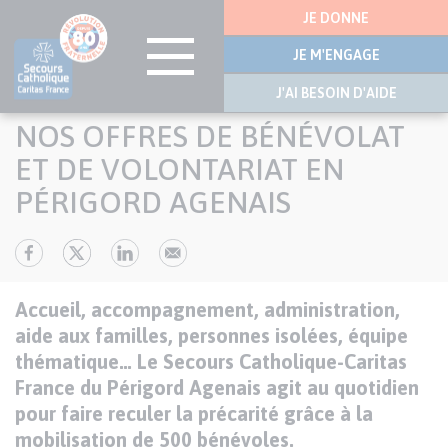
Menu
JE DONNE
latérale
JE M'ENGAGE
J'AI BESOIN D'AIDE
Aller
NOS OFFRES DE BÉNÉVOLAT
au
contenu
ET DE VOLONTARIAT EN
principal
PÉRIGORD AGENAIS
Texte
Accueil, accompagnement, administration,
aide aux familles, personnes isolées, équipe
thématique… Le Secours Catholique-Caritas
France du Périgord Agenais agit au quotidien
pour faire reculer la précarité grâce à la
mobilisation de 500 bénévoles.