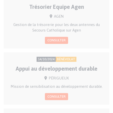
SUR
D'OFFRE
Trésorier Equipe Agen
LA
DATE
VILLE(S)
AGEN
Résumé
Gestion de la trésorerie pour les deux antennes du
pour
Secours Catholique sur Agen
la
CONSULTER
liste
des
annonces
PRÉCISION
TYPE
14/10/2024
BÉNÉVOLAT
SUR
D'OFFRE
Appui au développement durable
LA
DATE
VILLE(S)
PÉRIGUEUX
Résumé
Mission de sensibilisation au développement durable.
pour
CONSULTER
la
liste
des