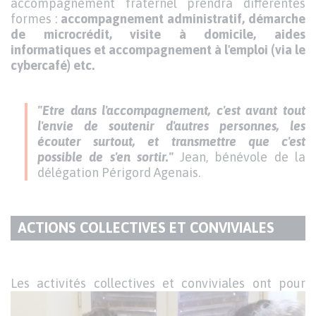
accompagnement fraternel prendra différentes
formes :
accompagnement administratif, démarche
de microcrédit, visite à domicile, aides
informatiques et accompagnement à l'emploi (via le
cybercafé) etc.
"Etre dans l'accompagnement, c'est avant tout
l'envie de soutenir d'autres personnes, les
écouter surtout, et transmettre que c'est
possible de s'en sortir."
Jean, bénévole de la
délégation Périgord Agenais.
ACTIONS COLLECTIVES ET CONVIVIALES
TITRE
DU
Texte
PARAGRAPHE
Les activités collecti
ves et conviviales ont pour