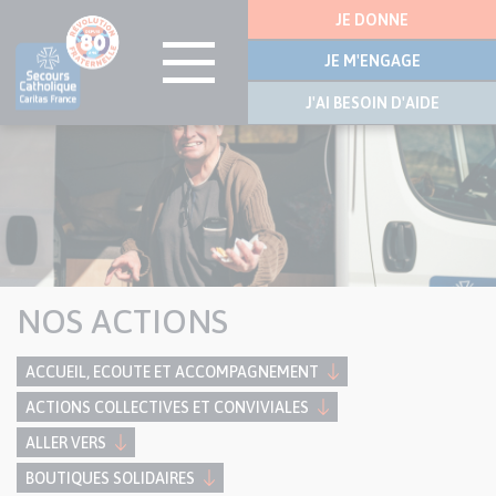
Menu
JE DONNE
latérale
JE M'ENGAGE
J'AI BESOIN D'AIDE
Visuel
Aller
bannière
au
contenu
principal
NOS ACTIONS
ACCUEIL, ECOUTE ET ACCOMPAGNEMENT
ACTIONS COLLECTIVES ET CONVIVIALES
ALLER VERS
BOUTIQUES SOLIDAIRES