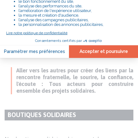
LE PETIT CAFE MOBILE
Depuis le début de l'année 2021, l'équipe de
Marmande va à la rencontre d'acteurs et
d'habitants de communes rurales isolées pour
réfléchir ensemble à des projets innovants pour
rompre l'isolement et ainsi développer des espaces
de solidarité mobiles.
Aller vers les autres pour créer des liens par la
rencontre fraternelle, le sourire, la confiance,
l'écoute : Tous acteurs pour construire
ensemble des projets solidaires.
BOUTIQUES SOLIDAIRES
TITRE
DU
Texte
PARAGRAPHE